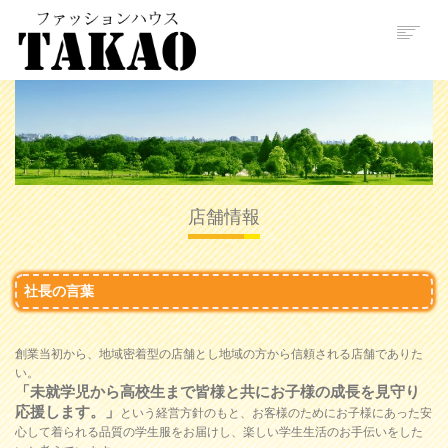
特徴
取り扱い制服
制服の修理＆取り扱い方
店舗情報
お客様の声
店舗情報
よくある質問
予約受付
社長の言葉
創業当初から、地域密着型の店舗とし地域の方から信頼される店舗でありた
い。
「未就学児から高校生まで皆様と共にお子様の成長を見守り
応援します。」
という経営方針のもと、お客様のためにお子様にあった安
心して着られる品質の学生服をお届けし、楽しい学生生活のお手伝いをした