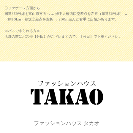
〇ファボーレ方面から
国道359号線を富山市方面へ → 婦中大橋西口交差点を左折（県道56号線） →
（約1.0km）鵜坂交差点を左折 → 200m進んだ右手に店舗があります。
≪バスで来られる方≫
店舗の前にバス停【分田】がございますので、【分田】で下車ください。
ファッションハウス タカオ