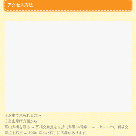
アクセス方法
≪お車で来られる方≫
〇富山県庁方面から
富山大橋を渡る → 五福交差点を左折（県道56号線） → （約2.5km）鵜坂交
差点を右折 → 200m進んだ右手に店舗があります。