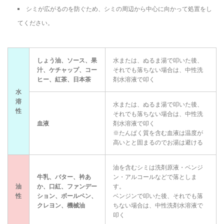
シミが広がるのを防ぐため、シミの周辺から中心に向かって処置をし
てください。
しょう油、ソース、果
水または、ぬるま湯で叩いた後、
汁、ケチャップ、コー
それでも落ちない場合は、中性洗
ヒー、紅茶、日本茶
剤水溶液で叩く
水
溶
水または、ぬるま湯で叩いた後、
性
それでも落ちない場合は、中性洗
血液
剤水溶液で叩く
※たんぱく質を含む血液は温度が
高いとと固まるのでお湯は避ける
油を含むシミは洗剤原液・ベンジ
牛乳、バター、衿あ
ン・アルコールなどで落としま
油
か、口紅、ファンデー
す。
性
ション、ボールペン、
ベンジンで叩いた後、それでも落
クレヨン、機械油
ちない場合は、中性洗剤水溶液で
叩く