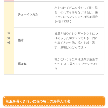
氷をつけてガムを冷やして削り取
る。それでも落ちない場合は、歯
チューインガム
ブラシにベンジンまたは洗剤原液
を付けて叩く
不
歯磨き粉やクレンザーをシミにつ
溶
けぬらした歯ブラシで叩き、汚れ
墨汁
性
が出てきたら洗い流すを繰り返
す。最後は石けんで洗う
乾かないうちに中性洗剤水溶液で
泥はね
たたく よく乾かしてブラシではら
う
制服を長くきれいに保つ毎日のお手入れ法