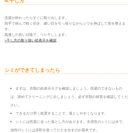
4.干し方
洗濯が終わったらすぐに取り出します。
両手で挟んで軽く叩き、縫い目を引っ張りながらシワを伸ばして形を整えま
す。
風通しの良い日陰で、つり干しします。
>干し方の取り扱い絵表示を確認
シミができてしまったら
まずは、衣類の絵表示タグを確認しましょう。洗濯のできないもの
は、諦めてクリーニングに出しましょう。必ず衣類の材質を確認してくだ
さい。
できるだけ早く処置することで、落としやすくなります。
シミには性質に合った落とし方があります。水溶性のシミには水で、
油性のシミには溶剤を使ってたたき出すのが基本です。