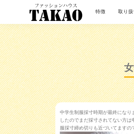
特徴
取り扱
女
中学生制服採寸時期が最終になりま
したのでまだ採寸されてない方は
服採寸締め切りも近づいてますの